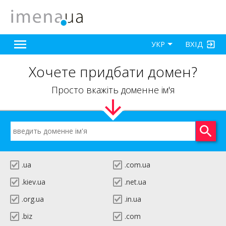
ВХІД
УКР
Хочете придбати домен?
Просто вкажіть доменне ім'я
.ua
.com.ua
.kiev.ua
.net.ua
.org.ua
.in.ua
.biz
.com